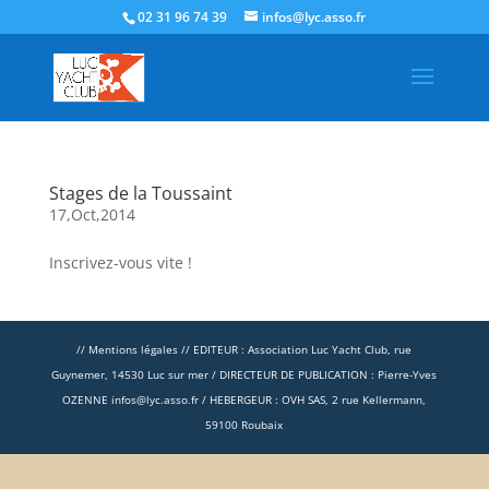
02 31 96 74 39
infos@lyc.asso.fr
Stages de la Toussaint
17,Oct,2014
Inscrivez-vous vite !
// Mentions légales // EDITEUR : Association Luc Yacht Club, rue
Guynemer, 14530 Luc sur mer / DIRECTEUR DE PUBLICATION : Pierre-Yves
OZENNE infos@lyc.asso.fr / HEBERGEUR : OVH SAS, 2 rue Kellermann,
59100 Roubaix