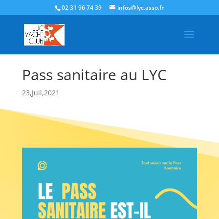
02 31 96 74 39
infos@lyc.asso.fr
Pass sanitaire au LYC
23,Juil,2021