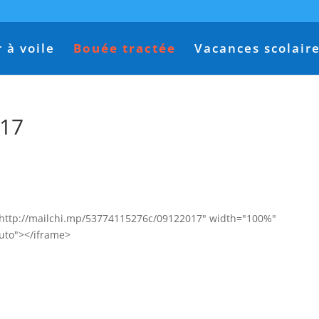
 à voile
Bouée tractée
Vacances scolair
017
="http://mailchi.mp/53774115276c/09122017" width="100%"
uto"></iframe>