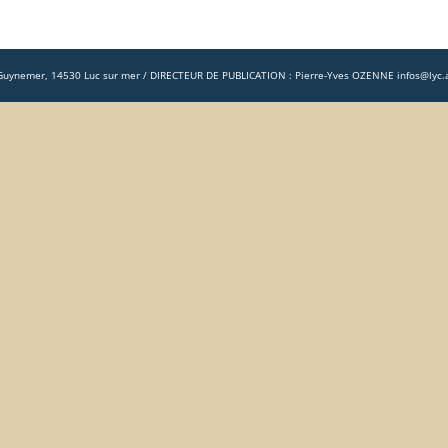
ue Guynemer, 14530 Luc sur mer / DIRECTEUR DE PUBLICATION : Pierre-Yves OZENNE infos@lyc.