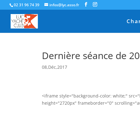
02 31 96 74 39
infos@lyc.asso.fr
Char
Dernière séance de 2
08,Déc,2017
<iframe style="background-color: white;" src
height="2720px" frameborder="0" scrolling="a