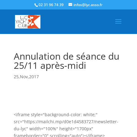
02 31 96 74 39
infos@lyc.asso.fr
Annulation de séance du
25/11 après-midi
25,Nov,2017
<iframe style="background-color: white;"
src="https://mailchi.mp/d0e1d4583727/newsletter-
du-lyc" width="100%" height="1700px"
frameborder="0" scrolling="auto"></iframe>