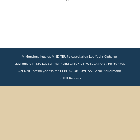
// Mentions légales // EDITEUR : Association Luc Yacht Club, rue
Guynemer, 14530 Luc sur mer / DIRECTEUR DE PUBLICATION : Pierre-Yves
OZENNE infos@lyc.asso.fr / HEBERGEUR : OVH SAS, 2 rue Kellermann,
59100 Roubaix