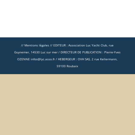
// Mentions légales // EDITEUR : Association Luc Yacht Club, rue
Guynemer, 14530 Luc sur mer / DIRECTEUR DE PUBLICATION : Pierre-Yves
OZENNE infos@lyc.asso.fr / HEBERGEUR : OVH SAS, 2 rue Kellermann,
59100 Roubaix