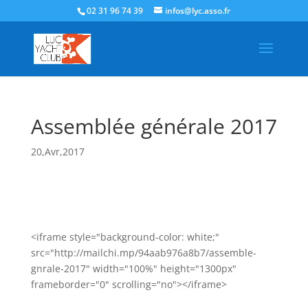
02 31 96 74 39
infos@lyc.asso.fr
Assemblée générale 2017
20,Avr,2017
<iframe style="background-color: white;"
src="http://mailchi.mp/94aab976a8b7/assemble-
gnrale-2017" width="100%" height="1300px"
frameborder="0" scrolling="no"></iframe>